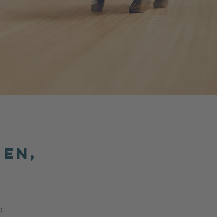
den,
e