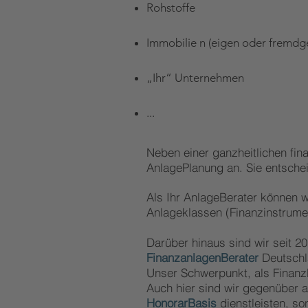
Rohstoffe
Immobilie n (e
igen oder fremdg
„Ihr“ Unternehmen
...
Neben einer
ganzheitlichen fina
AnlagePlanung an.
Sie entschei
Als Ihr AnlageBerater können w
Anlageklassen (Finanzinstrumen
Darüber hinaus sind wir seit 20
FinanzanlagenBerater
Deutsch
Unser Schwerpunkt, als Finanz
Auch hier sind wir gegenüber 
HonorarBasis
dienstleisten, s