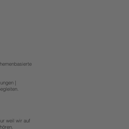
themenbasierte
sungen |
egleiten.
r weil wir auf
ehören.