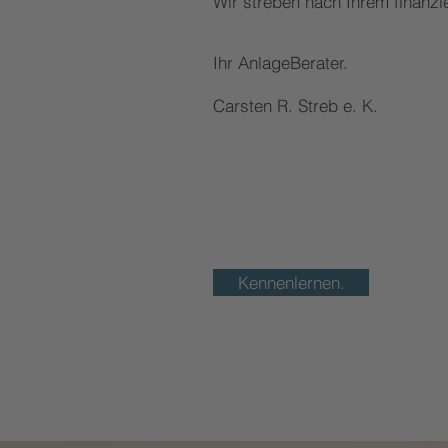
Wir streben nach Ihrem finanziel
Ihr AnlageBerater.
Carsten R. Streb e. K.
Kennenlernen.