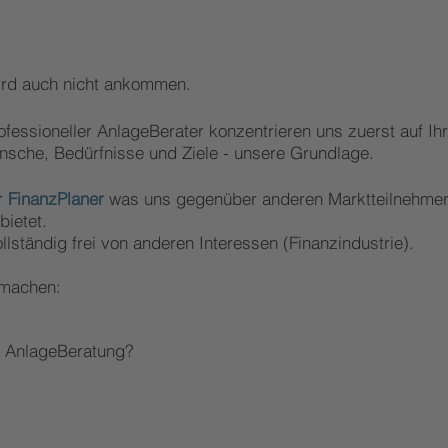
Wird auch nicht ankommen.
ofessioneller AnlageBerater konzentrieren uns zuerst auf I
h
ünsche, Bedürfnisse und Ziele - unsere Grundlage.
er
FinanzPlaner
was uns gegenüber anderen Marktteilnehmer
bietet.
lständig frei
von anderen Interessen (Finanzindustrie).
 machen:
 - AnlageBeratung?